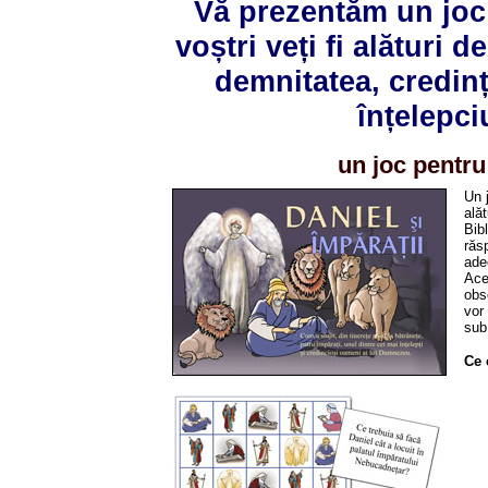
Vă prezentăm un joc 
voștri veți fi alături 
demnitatea, credin
înțelepci
un joc pentru 
Un 
ală
Bib
răs
ade
Aces
obse
vor 
sub
Ce 