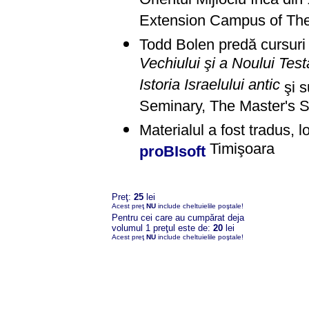
Orientul Mijlociu încă din 
Extension Campus of The
Todd Bolen predă cursur
Vechiului şi a Noului Tes
Istoria Israelului antic
şi s
Seminary, The Master's S
Materialul a fost tradus, 
Timişoara
proBIsoft
Preţ:
25
lei
Acest preţ
NU
include cheltuielile poştale!
Pentru cei care au cumpărat deja
volumul 1 preţul este de:
20
lei
Acest preţ
NU
include cheltuielile poştale!