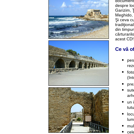
documenta
despre loc
Garizim, Ţ
Meghido, I
Şi ceva cu
tradiţiona
din timpur
cărturaril
acest CD!
Ce vă o
pes
rez
fot
(In
pre
sut
arh
un 
tut
loc
lum
mul
cel