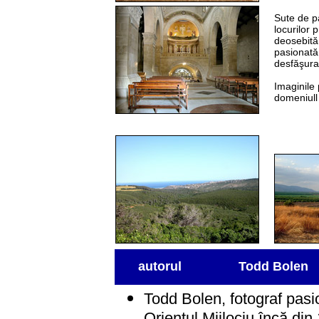
Sute de pa
locurilor 
deosebită
pasionată 
desfăşurat
Imaginile 
domeniull 
autorul
Todd Bolen
Todd Bolen, fotograf pasion